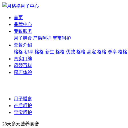
首页
品牌中心
专致服务
月子膳食
产后呵护
宝宝呵护
套餐介绍
格格·初享
格格·新生
格格·优致
格格·高定
格格·尊享
格格
真实口碑
母婴百科
探店体验
月子膳食
产后呵护
宝宝呵护
28天多元营养⻝谱