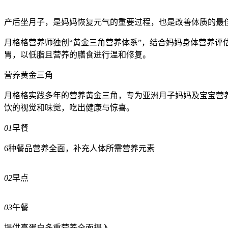
产后坐月子，是妈妈恢复元气的重要过程，也是改善体质的最
月格格营养师独创“黄金三角营养体系”，结合妈妈身体营养评
胃，以低脂且营养的膳食进行温和修复。
营养黄金三角
月格格实践多年的营养黄金三角，专为亚洲月子妈妈及宝宝营
饮的视觉和味觉，吃出健康与惊喜。
01
早餐
6种餐品营养全面，补充人体所需营养元素
02
早点
03
午餐
提供高蛋白多重营养全面摄入