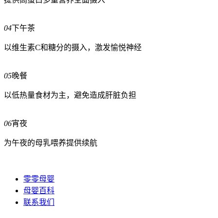
04
下午茶
以维生素C和糖分的摄入，激发愉悦神经
05
晚餐
以低热量食材为主，避免造成肝脏负担
06
宵夜
为午夜的母乳喂养提供续航
零零母婴
母婴百科
联系我们