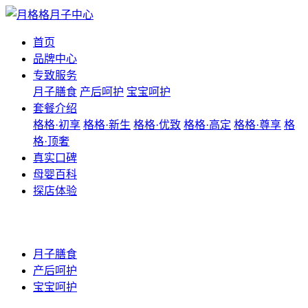
首页
品牌中心
专致服务
月子膳食
产后呵护
宝宝呵护
套餐介绍
格格·初享
格格·新生
格格·优致
格格·高定
格格·尊享
格
格·顶奢
真实口碑
母婴百科
探店体验
月子膳食
产后呵护
宝宝呵护