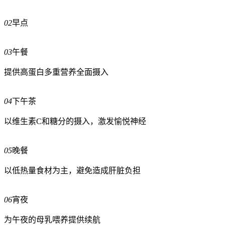
02
早点
03
午餐
提供高蛋白多重营养全面摄入
04
下午茶
以维生素C和糖分的摄入，激发愉悦神经
05
晚餐
以低热量食材为主，避免造成肝脏负担
06
宵夜
为午夜的母乳喂养提供续航